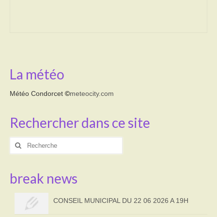
Transport
Cimetière
Culte
La météo
Correspondants de presse
Météo Condorcet
©
meteocity.com
LE BRULAGE DES VEGETAUX
Rechercher dans ce site
DECHETS VERTS
Rechercher
:
break news
CONSEIL MUNICIPAL DU 22 06 2026 A 19H