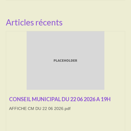
Activités
Articles récents
Poésie
Contact
Heures d’ouverture
Démarches administratives
CONSEILLER NUMERIQUE
Infos utiles
Salle polyvalente
CONSEIL MUNICIPAL DU 22 06 2026 A 19H
Service des eaux
AFFICHE CM DU 22 06 2026.pdf
L’école
Environnement