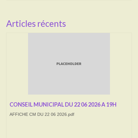
Activités
Articles récents
Poésie
Contact
Heures d’ouverture
Démarches administratives
CONSEILLER NUMERIQUE
Infos utiles
Salle polyvalente
CONSEIL MUNICIPAL DU 22 06 2026 A 19H
Service des eaux
AFFICHE CM DU 22 06 2026.pdf
L’école
Environnement