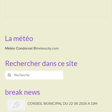
Transport
Cimetière
Culte
La météo
Correspondants de presse
Météo Condorcet
©
meteocity.com
LE BRULAGE DES VEGETAUX
Rechercher dans ce site
DECHETS VERTS
Rechercher
:
break news
CONSEIL MUNICIPAL DU 22 06 2026 A 19H