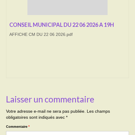
Transport
CONSEIL MUNICIPAL DU 22 06 2026 A 19H
Cimetière
AFFICHE CM DU 22 06 2026.pdf
Culte
Correspondants de presse
LE BRULAGE DES VEGETAUX
DECHETS VERTS
Laisser un commentaire
Votre adresse e-mail ne sera pas publiée.
Les champs
obligatoires sont indiqués avec
*
Commentaire
*