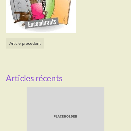
Activités
Poésie
Contact
Article précédent
Heures d’ouverture
Démarches administratives
CONSEILLER NUMERIQUE
Articles récents
Infos utiles
Salle polyvalente
Service des eaux
L’école
Environnement