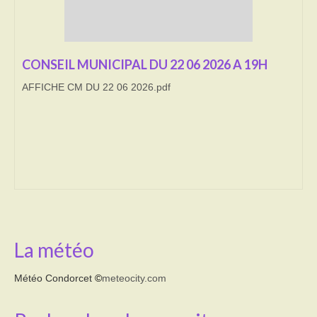
Transport
Cimetière
CONSEIL MUNICIPAL DU 22 06 2026 A 19H
Culte
AFFICHE CM DU 22 06 2026.pdf
Correspondants de presse
LE BRULAGE DES VEGETAUX
DECHETS VERTS
La météo
Météo Condorcet
©
meteocity.com