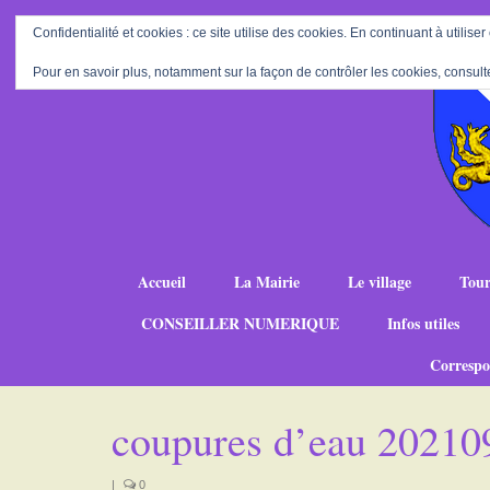
Confidentialité et cookies : ce site utilise des cookies. En continuant à utiliser
Pour en savoir plus, notamment sur la façon de contrôler les cookies, consult
Accueil
La Mairie
Le village
Tour
CONSEILLER NUMERIQUE
Infos utiles
Correspo
coupures d’eau 20210
|
0