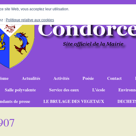
 ce site Web, vous acceptez leur utilisation.
ez :
Politique relative aux cookies
isme
Actualités
Activités
Poésie
Contact
Salle polyvalente
Service des eaux
L’école
Environn
ndants de presse
LE BRULAGE DES VEGETAUX
DECHET
907