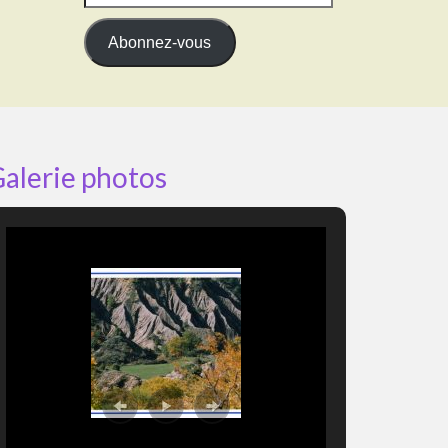
e-
mail
Abonnez-vous
alerie photos