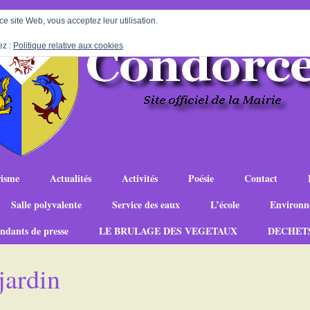
 ce site Web, vous acceptez leur utilisation.
ez :
Politique relative aux cookies
isme
Actualités
Activités
Poésie
Contact
Salle polyvalente
Service des eaux
L’école
Environn
ndants de presse
LE BRULAGE DES VEGETAUX
DECHET
jardin