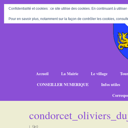
Confidentialité et cookies : ce site utilise des cookies. En continuant à utiliser
Pour en savoir plus, notamment sur la façon de contrôler les cookies, consult
Accueil
La Mairie
Le village
Tour
CONSEILLER NUMERIQUE
Infos utiles
Correspo
condorcet_oliviers_du
|
0