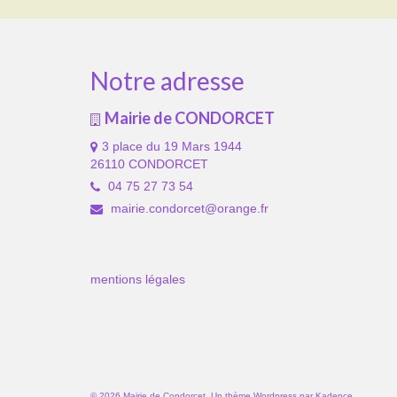
Notre adresse
Mairie de CONDORCET
3 place du 19 Mars 1944
26110 CONDORCET
04 75 27 73 54
mairie.condorcet@orange.fr
mentions légales
© 2026 Mairie de Condorcet. Un thème Wordpress par
Kadence
.