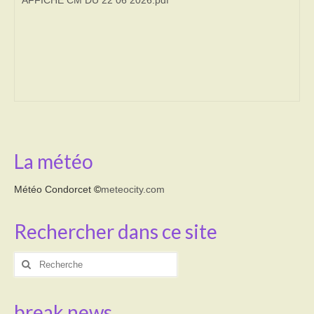
Transport
Cimetière
Culte
Correspondants de presse
LE BRULAGE DES VEGETAUX
La météo
DECHETS VERTS
Météo Condorcet
©
meteocity.com
Rechercher dans ce site
Rechercher
:
break news