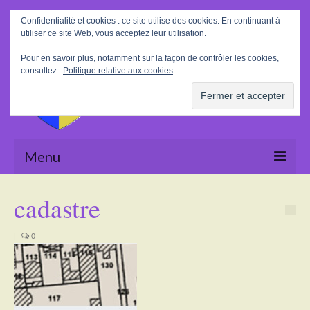
Rechercher
Confidentialité et cookies : ce site utilise des cookies. En continuant à
:
utiliser ce site Web, vous acceptez leur utilisation.
Pour en savoir plus, notamment sur la façon de contrôler les cookies,
consultez :
Politique relative aux cookies
Menu
Accueil
cadastre
La Mairie
|
0
Le village
Tourisme
Actualités