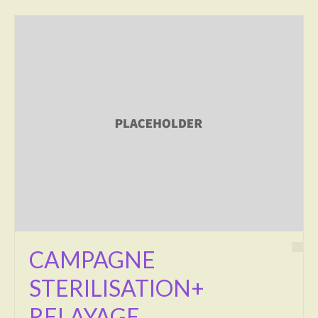
Transport
Cimetière
Culte
Correspondants de presse
LE BRULAGE DES VEGETAUX
DECHETS VERTS
CAMPAGNE
STERILISATION+
RELAYAGE