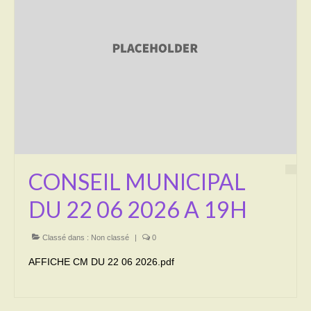
Activités
Poésie
Contact
Heures d’ouverture
Démarches administratives
CONSEILLER NUMERIQUE
CONSEIL MUNICIPAL
Infos utiles
DU 22 06 2026 A 19H
Salle polyvalente
Classé dans :
Non classé
|
0
Service des eaux
AFFICHE CM DU 22 06 2026.pdf
L’école
Environnement