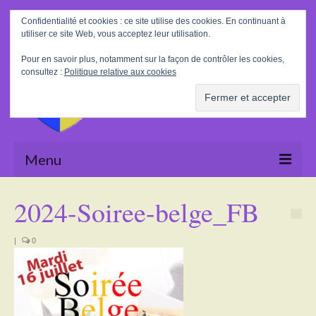
Rechercher
Confidentialité et cookies : ce site utilise des cookies. En continuant à
:
utiliser ce site Web, vous acceptez leur utilisation.
Pour en savoir plus, notamment sur la façon de contrôler les cookies,
consultez :
Politique relative aux cookies
Menu
Accueil
2024-Soiree-belge_FB
La Mairie
|
0
Le village
Tourisme
Actualités