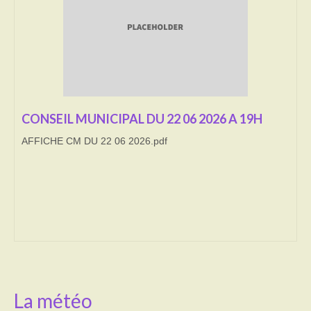
Transport
Cimetière
Culte
Correspondants de presse
CONSEIL MUNICIPAL DU 22 06 2026 A 19H
AFFICHE CM DU 22 06 2026.pdf
LE BRULAGE DES VEGETAUX
DECHETS VERTS
La météo