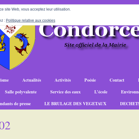
 ce site Web, vous acceptez leur utilisation.
ez :
Politique relative aux cookies
isme
Actualités
Activités
Poésie
Contact
Salle polyvalente
Service des eaux
L’école
Environn
ndants de presse
LE BRULAGE DES VEGETAUX
DECHET
02