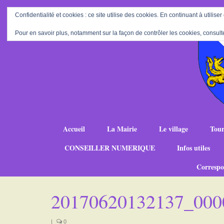
Confidentialité et cookies : ce site utilise des cookies. En continuant à utiliser
Pour en savoir plus, notamment sur la façon de contrôler les cookies, consult
Accueil
La Mairie
Le village
Tour
CONSEILLER NUMERIQUE
Infos utiles
Correspo
20170620132137_000
|
0