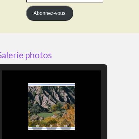
e-
mail
Abonnez-vous
alerie photos