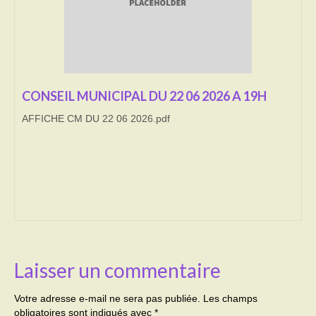
Transport
Cimetière
Culte
CONSEIL MUNICIPAL DU 22 06 2026 A 19H
Correspondants de presse
AFFICHE CM DU 22 06 2026.pdf
LE BRULAGE DES VEGETAUX
DECHETS VERTS
Laisser un commentaire
Votre adresse e-mail ne sera pas publiée.
Les champs
obligatoires sont indiqués avec
*