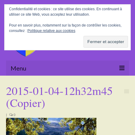
Rechercher
Confidentialité et cookies : ce site utilise des cookies. En continuant à
:
utiliser ce site Web, vous acceptez leur utilisation.
Pour en savoir plus, notamment sur la façon de contrôler les cookies,
consultez :
Politique relative aux cookies
Menu
Accueil
2015-01-04-12h32m45
La Mairie
(Copier)
Le village
|
0
Tourisme
Actualités