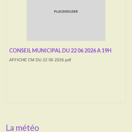
Transport
Cimetière
Culte
Correspondants de presse
CONSEIL MUNICIPAL DU 22 06 2026 A 19H
AFFICHE CM DU 22 06 2026.pdf
LE BRULAGE DES VEGETAUX
DECHETS VERTS
La météo