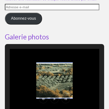
Adresse
e-
mail
Abonnez-vous
Galerie photos