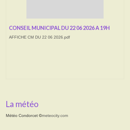
Transport
Cimetière
CONSEIL MUNICIPAL DU 22 06 2026 A 19H
Culte
AFFICHE CM DU 22 06 2026.pdf
Correspondants de presse
LE BRULAGE DES VEGETAUX
DECHETS VERTS
La météo
Météo Condorcet
©
meteocity.com