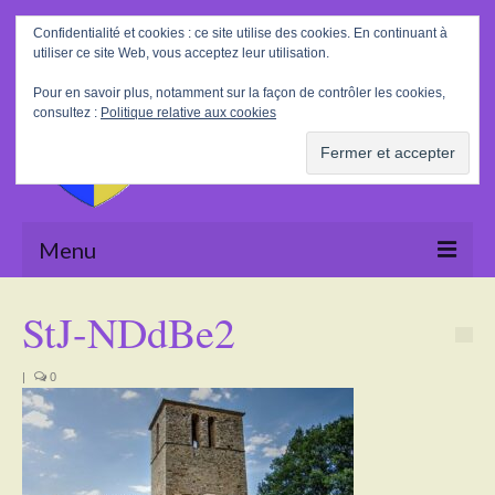
Rechercher
Confidentialité et cookies : ce site utilise des cookies. En continuant à
:
utiliser ce site Web, vous acceptez leur utilisation.
Pour en savoir plus, notamment sur la façon de contrôler les cookies,
consultez :
Politique relative aux cookies
Menu
Accueil
StJ-NDdBe2
La Mairie
|
0
Le village
Tourisme
Actualités