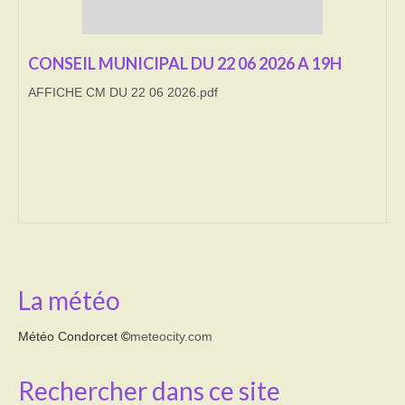
Transport
CONSEIL MUNICIPAL DU 22 06 2026 A 19H
Cimetière
AFFICHE CM DU 22 06 2026.pdf
Culte
Correspondants de presse
LE BRULAGE DES VEGETAUX
DECHETS VERTS
La météo
Météo Condorcet
©
meteocity.com
Rechercher dans ce site