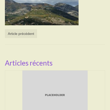
Activités
Poésie
Contact
Article précédent
Heures d’ouverture
Démarches administratives
CONSEILLER NUMERIQUE
Articles récents
Infos utiles
Salle polyvalente
Service des eaux
L’école
Environnement