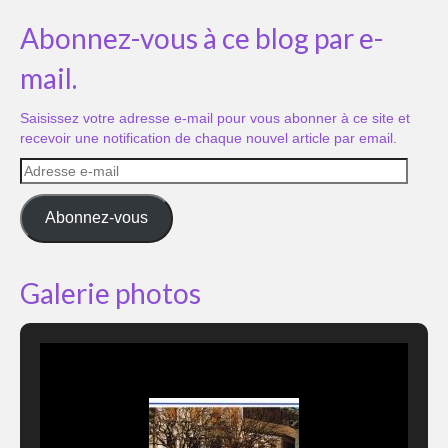
Abonnez-vous à ce blog par e-
mail.
Saisissez votre adresse e-mail pour vous abonner à ce site et
recevoir une notification de chaque nouvel article par email.
Adresse
e-
mail
Abonnez-vous
Galerie photos