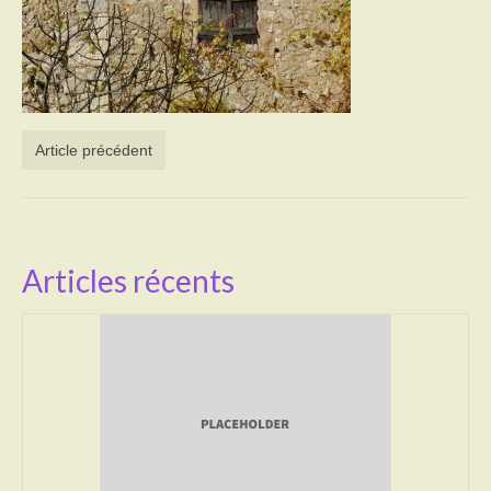
Activités
Poésie
Contact
Article précédent
Heures d’ouverture
Démarches administratives
CONSEILLER NUMERIQUE
Articles récents
Infos utiles
Salle polyvalente
Service des eaux
L’école
Environnement