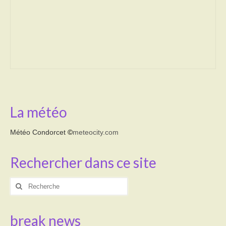
Transport
Cimetière
Culte
Correspondants de presse
LE BRULAGE DES VEGETAUX
La météo
DECHETS VERTS
Météo Condorcet
©
meteocity.com
Rechercher dans ce site
Rechercher
:
break news