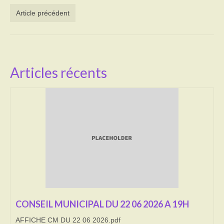
Article précédent
Activités
Poésie
Contact
Articles récents
Heures d’ouverture
Démarches administratives
CONSEILLER NUMERIQUE
Infos utiles
Salle polyvalente
Service des eaux
CONSEIL MUNICIPAL DU 22 06 2026 A 19H
L’école
AFFICHE CM DU 22 06 2026.pdf
Environnement