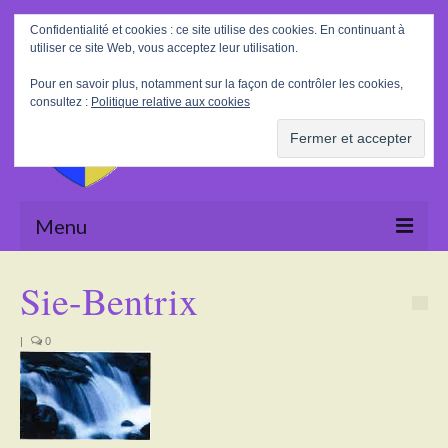
Rechercher
Confidentialité et cookies : ce site utilise des cookies. En continuant à
:
utiliser ce site Web, vous acceptez leur utilisation.
Pour en savoir plus, notamment sur la façon de contrôler les cookies,
consultez :
Politique relative aux cookies
Menu
Accueil
Sie-Bentrix
La Mairie
|
0
Le village
Tourisme
Actualités