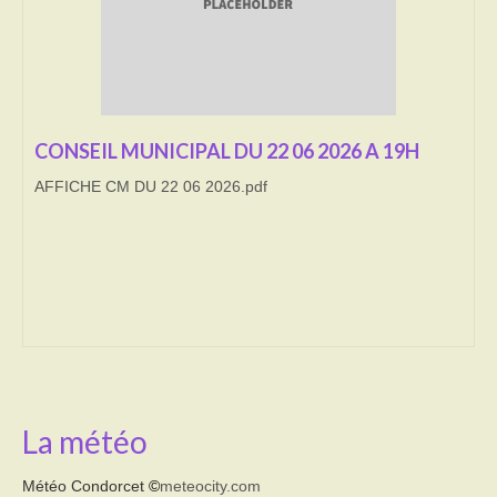
Transport
Cimetière
Culte
CONSEIL MUNICIPAL DU 22 06 2026 A 19H
Correspondants de presse
AFFICHE CM DU 22 06 2026.pdf
LE BRULAGE DES VEGETAUX
DECHETS VERTS
La météo
Météo Condorcet
©
meteocity.com