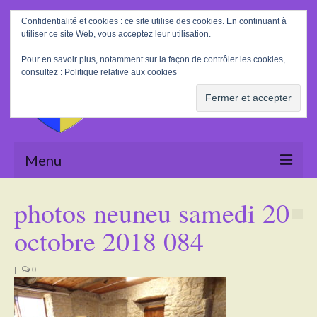
Rechercher
Confidentialité et cookies : ce site utilise des cookies. En continuant à
:
utiliser ce site Web, vous acceptez leur utilisation.
Pour en savoir plus, notamment sur la façon de contrôler les cookies,
consultez :
Politique relative aux cookies
Menu
Accueil
photos neuneu samedi 20
La Mairie
octobre 2018 084
Le village
|
0
Tourisme
Actualités