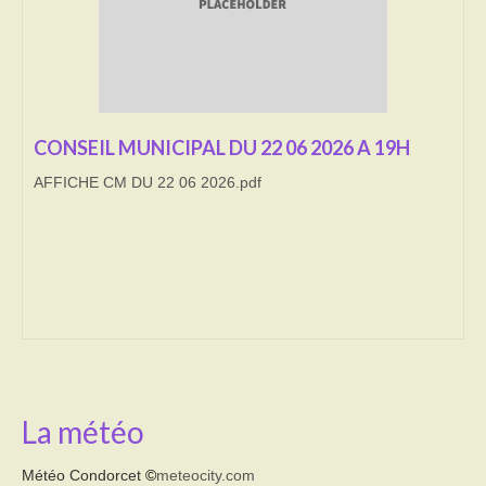
Transport
Cimetière
Culte
CONSEIL MUNICIPAL DU 22 06 2026 A 19H
Correspondants de presse
AFFICHE CM DU 22 06 2026.pdf
LE BRULAGE DES VEGETAUX
DECHETS VERTS
La météo
Météo Condorcet
©
meteocity.com