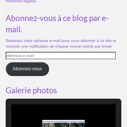
mentions légales
Abonnez-vous à ce blog par e-
mail.
Saisissez votre adresse e-mail pour vous abonner à ce site et
recevoir une notification de chaque nouvel article par email.
Adresse
e-
mail
Abonnez-vous
Galerie photos