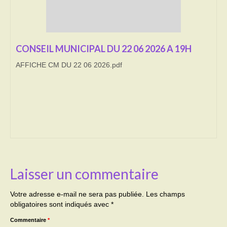
Transport
Cimetière
CONSEIL MUNICIPAL DU 22 06 2026 A 19H
Culte
AFFICHE CM DU 22 06 2026.pdf
Correspondants de presse
LE BRULAGE DES VEGETAUX
DECHETS VERTS
Laisser un commentaire
Votre adresse e-mail ne sera pas publiée.
Les champs
obligatoires sont indiqués avec
*
Commentaire
*