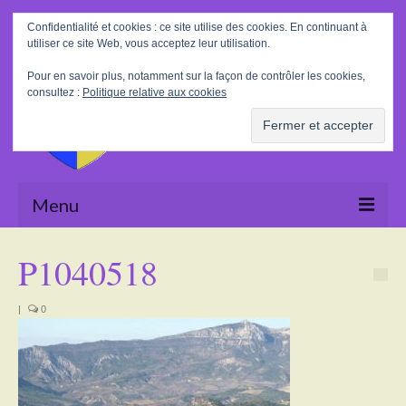
Rechercher
Confidentialité et cookies : ce site utilise des cookies. En continuant à
:
utiliser ce site Web, vous acceptez leur utilisation.
Pour en savoir plus, notamment sur la façon de contrôler les cookies,
consultez :
Politique relative aux cookies
Menu
Accueil
P1040518
La Mairie
|
0
Le village
Tourisme
Actualités