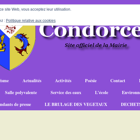
 ce site Web, vous acceptez leur utilisation.
ez :
Politique relative aux cookies
isme
Actualités
Activités
Poésie
Contact
Salle polyvalente
Service des eaux
L’école
Environn
ndants de presse
LE BRULAGE DES VEGETAUX
DECHET