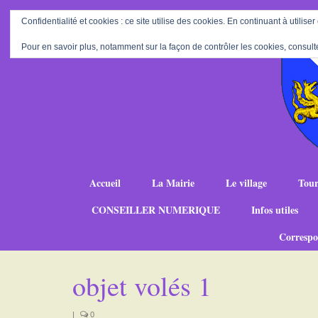
Confidentialité et cookies : ce site utilise des cookies. En continuant à utiliser
Pour en savoir plus, notamment sur la façon de contrôler les cookies, consult
Accueil
La Mairie
Le village
Tour
CONSEILLER NUMERIQUE
Infos utiles
Correspo
objet volés 1
|
0