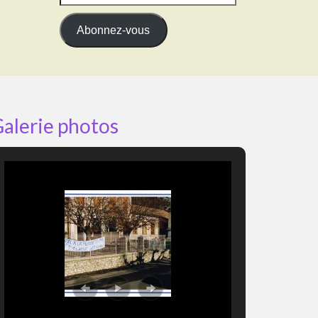
e-
mail
Abonnez-vous
alerie photos