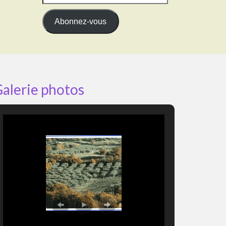
e-
mail
Abonnez-vous
alerie photos