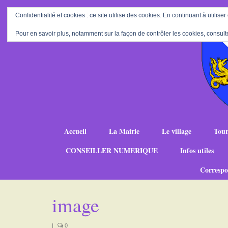
Confidentialité et cookies : ce site utilise des cookies. En continuant à utiliser
Pour en savoir plus, notamment sur la façon de contrôler les cookies, consult
Accueil
La Mairie
Le village
Tour
CONSEILLER NUMERIQUE
Infos utiles
Correspo
image
|
0