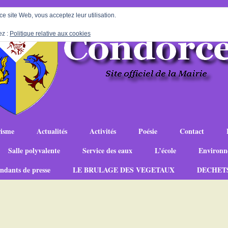
 ce site Web, vous acceptez leur utilisation.
ez :
Politique relative aux cookies
isme
Actualités
Activités
Poésie
Contact
Salle polyvalente
Service des eaux
L’école
Environn
ndants de presse
LE BRULAGE DES VEGETAUX
DECHET