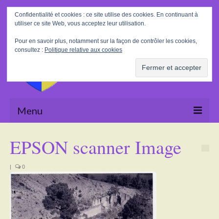
Rechercher
Confidentialité et cookies : ce site utilise des cookies. En continuant à
:
utiliser ce site Web, vous acceptez leur utilisation.
Pour en savoir plus, notamment sur la façon de contrôler les cookies,
consultez :
Politique relative aux cookies
Menu
Accueil
EPSON scanner Image
La Mairie
|
0
Le village
Tourisme
Actualités