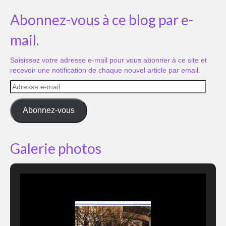
Abonnez-vous à ce blog par e-
mail.
Saisissez votre adresse e-mail pour vous abonner à ce site et
recevoir une notification de chaque nouvel article par email.
Adresse
e-
mail
Abonnez-vous
Galerie photos