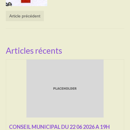
Activités
Article précédent
Poésie
Contact
Heures d’ouverture
Articles récents
Démarches administratives
CONSEILLER NUMERIQUE
Infos utiles
Salle polyvalente
Service des eaux
L’école
CONSEIL MUNICIPAL DU 22 06 2026 A 19H
Environnement