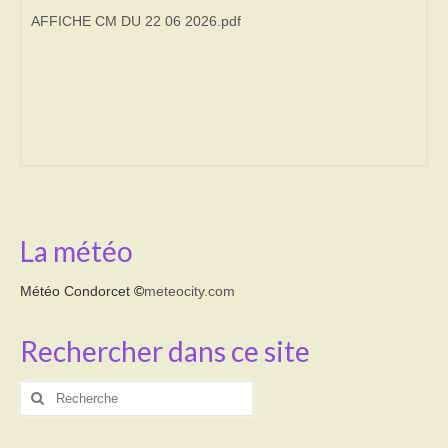
AFFICHE CM DU 22 06 2026.pdf
Transport
Cimetière
Culte
Correspondants de presse
LE BRULAGE DES VEGETAUX
La météo
DECHETS VERTS
Météo Condorcet
©
meteocity.com
Rechercher dans ce site
Rechercher
: