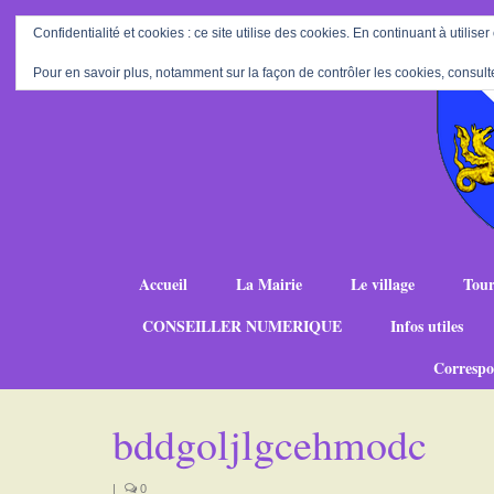
Confidentialité et cookies : ce site utilise des cookies. En continuant à utiliser
Pour en savoir plus, notamment sur la façon de contrôler les cookies, consult
Accueil
La Mairie
Le village
Tour
CONSEILLER NUMERIQUE
Infos utiles
Correspo
bddgoljlgcehmodc
|
0