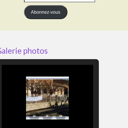
e-
mail
Abonnez-vous
alerie photos