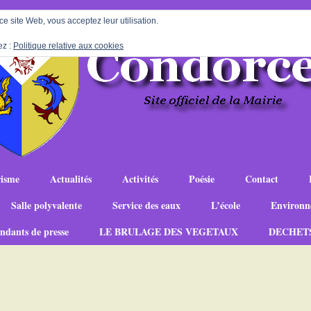
 ce site Web, vous acceptez leur utilisation.
ez :
Politique relative aux cookies
isme
Actualités
Activités
Poésie
Contact
Salle polyvalente
Service des eaux
L’école
Environn
ndants de presse
LE BRULAGE DES VEGETAUX
DECHET