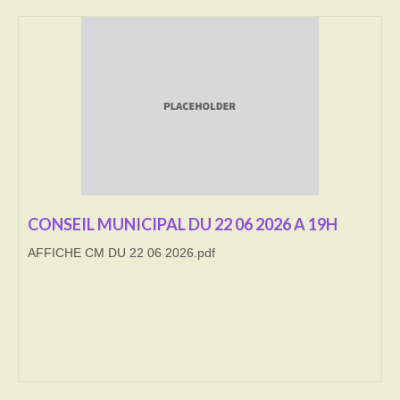
Transport
Cimetière
Culte
Correspondants de presse
LE BRULAGE DES VEGETAUX
DECHETS VERTS
CONSEIL MUNICIPAL DU 22 06 2026 A 19H
AFFICHE CM DU 22 06 2026.pdf