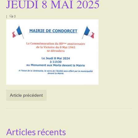
JEUDI 8 MAI 2025
Activités
|
0
Poésie
Contact
Heures d’ouverture
Démarches administratives
CONSEILLER NUMERIQUE
Infos utiles
Article précédent
Salle polyvalente
Service des eaux
L’école
Articles récents
Environnement