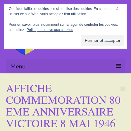
Rechercher
Confidentialité et cookies : ce site utilise des cookies. En continuant à
:
utiliser ce site Web, vous acceptez leur utilisation.
Pour en savoir plus, notamment sur la façon de contrôler les cookies,
consultez :
Politique relative aux cookies
Menu
Accueil
AFFICHE
La Mairie
COMMEMORATION 80
Le village
EME ANNIVERSAIRE
Tourisme
VICTOIRE 8 MAI 1946
Actualités