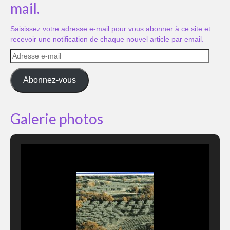
mail.
Saisissez votre adresse e-mail pour vous abonner à ce site et
recevoir une notification de chaque nouvel article par email.
Adresse
e-
mail
Abonnez-vous
Galerie photos