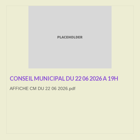
Transport
Cimetière
Culte
Correspondants de presse
LE BRULAGE DES VEGETAUX
DECHETS VERTS
CONSEIL MUNICIPAL DU 22 06 2026 A 19H
AFFICHE CM DU 22 06 2026.pdf