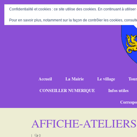
Confidentialité et cookies : ce site utilise des cookies. En continuant à utiliser
Pour en savoir plus, notamment sur la façon de contrôler les cookies, consult
Accueil
La Mairie
Le village
Tour
CONSEILLER NUMERIQUE
Infos utiles
Correspo
AFFICHE-ATELIER
|
0