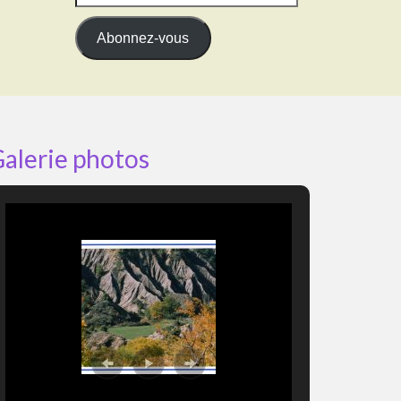
e-
mail
Abonnez-vous
alerie photos