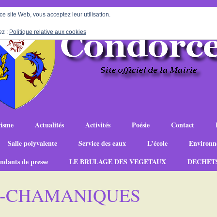
 ce site Web, vous acceptez leur utilisation.
ez :
Politique relative aux cookies
isme
Actualités
Activités
Poésie
Contact
Salle polyvalente
Service des eaux
L’école
Environn
ndants de presse
LE BRULAGE DES VEGETAUX
DECHET
S-CHAMANIQUES