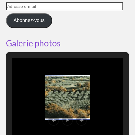
Adresse
e-
mail
Abonnez-vous
Galerie photos