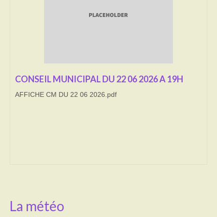
Transport
Cimetière
Culte
CONSEIL MUNICIPAL DU 22 06 2026 A 19H
Correspondants de presse
AFFICHE CM DU 22 06 2026.pdf
LE BRULAGE DES VEGETAUX
DECHETS VERTS
La météo