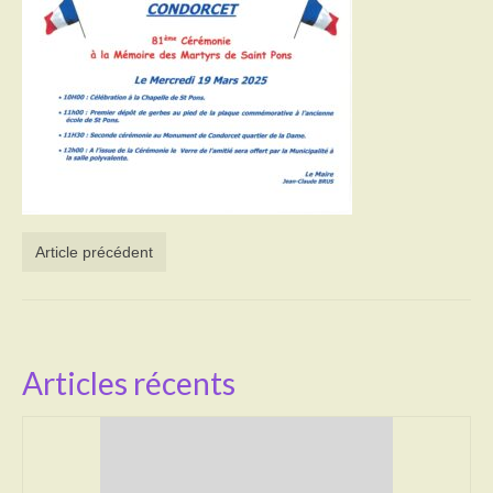
Activités
Poésie
Contact
Heures d’ouverture
Démarches administratives
Article précédent
CONSEILLER NUMERIQUE
Infos utiles
Salle polyvalente
Articles récents
Service des eaux
L’école
Environnement