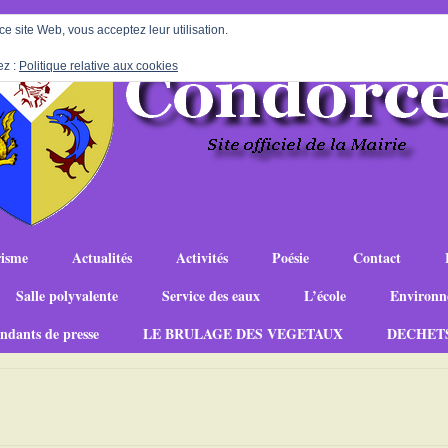
 ce site Web, vous acceptez leur utilisation.
ez :
Politique relative aux cookies
isme
Actualités
Activités
Poésie
Contact
Salle polyvalente
Service des eaux
L’école
Environn
ndants de presse
LE BRULAGE DES VEGETAUX
DECHET