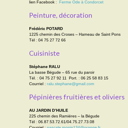
lien Facebook :
Ferme Ode à Condorcet
Peinture, décoration
Frédéric POTARD
1225 chemin des Croses – Hameau de Saint Pons
Tél : 04 75 27 72 66
Cuisiniste
Stéphane RALU
La basse Bégude – 65 rue du paroir
Tél. : 04 75 27 92 11 Port. : 06 25 58 83 15
Courriel :
ralu.stephane@gmail.com
Pépinières fruitières et oliviers
AU JARDIN D’HUILE
225 chemin des Ramiéres – la Bégude
Tél : 06.87.53.72.61/04.75.27.73.08
Courriel :
pascale.monin134@orange.fr