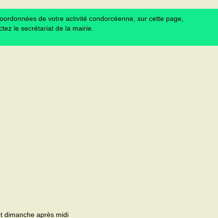
 coordonnées de votre activité condorcéenne, sur cette page,
tez le secrétariat de la mairie.
 et dimanche après midi