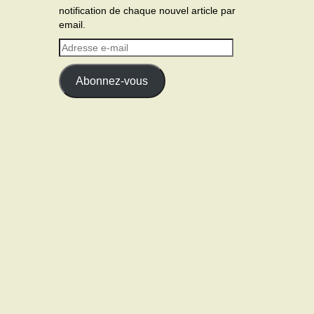
notification de chaque nouvel article par
email.
Adresse
e-
mail
Abonnez-vous