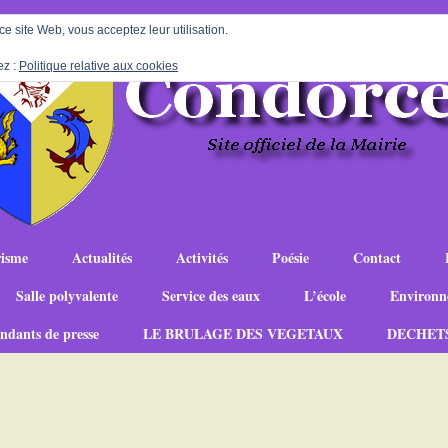
 ce site Web, vous acceptez leur utilisation.
ez :
Politique relative aux cookies
isme
Actualités
Activités
Poésie
Contact
Salle polyvalente
Service des eaux
L’école
Environn
ndants de presse
LE BRULAGE DES VEGETAUX
DECHET