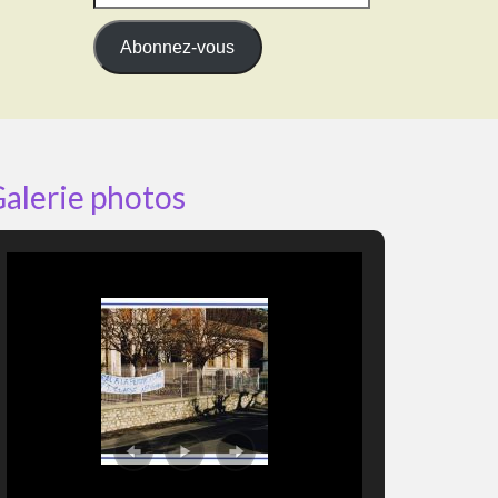
e-
mail
Abonnez-vous
alerie photos