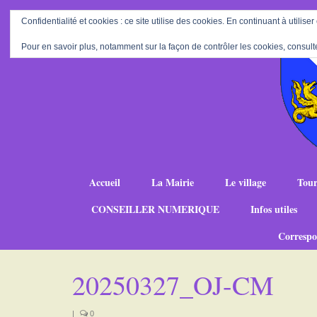
Confidentialité et cookies : ce site utilise des cookies. En continuant à utiliser
Pour en savoir plus, notamment sur la façon de contrôler les cookies, consult
Accueil
La Mairie
Le village
Tour
CONSEILLER NUMERIQUE
Infos utiles
Correspo
20250327_OJ-CM
|
0