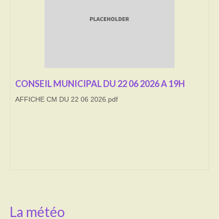
Transport
Cimetière
Culte
Correspondants de presse
CONSEIL MUNICIPAL DU 22 06 2026 A 19H
AFFICHE CM DU 22 06 2026.pdf
LE BRULAGE DES VEGETAUX
DECHETS VERTS
La météo