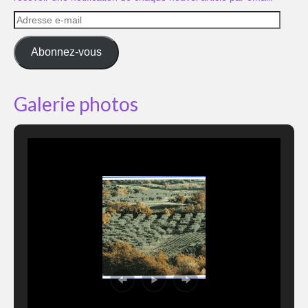
Adresse
e-
mail
Abonnez-vous
Galerie photos