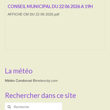
CONSEIL MUNICIPAL DU 22 06 2026 A 19H
Transport
AFFICHE CM DU 22 06 2026.pdf
Cimetière
Culte
Correspondants de presse
LE BRULAGE DES VEGETAUX
DECHETS VERTS
La météo
Météo Condorcet
©
meteocity.com
Rechercher dans ce site
Rechercher
: