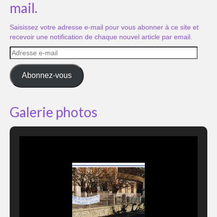
mail.
Saisissez votre adresse e-mail pour vous abonner à ce site et
recevoir une notification de chaque nouvel article par email.
Adresse
e-
mail
Abonnez-vous
Galerie photos