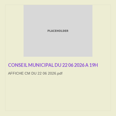
Transport
Cimetière
Culte
Correspondants de presse
LE BRULAGE DES VEGETAUX
DECHETS VERTS
CONSEIL MUNICIPAL DU 22 06 2026 A 19H
AFFICHE CM DU 22 06 2026.pdf