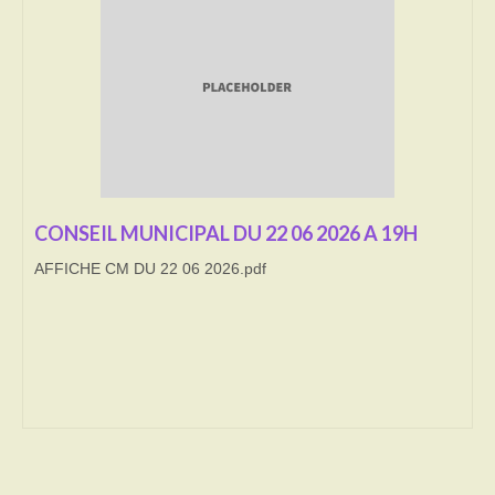
Transport
Cimetière
Culte
Correspondants de presse
LE BRULAGE DES VEGETAUX
CONSEIL MUNICIPAL DU 22 06 2026 A 19H
AFFICHE CM DU 22 06 2026.pdf
DECHETS VERTS