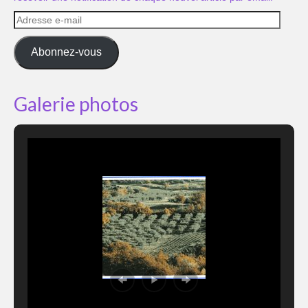
Adresse
e-
mail
Abonnez-vous
Galerie photos