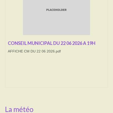
Transport
Cimetière
Culte
Correspondants de presse
CONSEIL MUNICIPAL DU 22 06 2026 A 19H
AFFICHE CM DU 22 06 2026.pdf
LE BRULAGE DES VEGETAUX
DECHETS VERTS
La météo