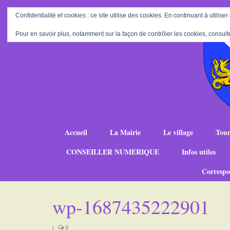
Confidentialité et cookies : ce site utilise des cookies. En continuant à utiliser
Pour en savoir plus, notamment sur la façon de contrôler les cookies, consult
Accueil
La Mairie
Le village
Tour
CONSEILLER NUMERIQUE
Infos utiles
Correspo
wp-1687435222901
|
0