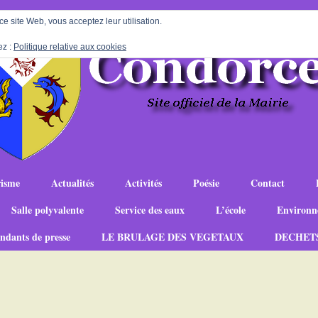
 ce site Web, vous acceptez leur utilisation.
ez :
Politique relative aux cookies
isme
Actualités
Activités
Poésie
Contact
Salle polyvalente
Service des eaux
L’école
Environn
ndants de presse
LE BRULAGE DES VEGETAUX
DECHET