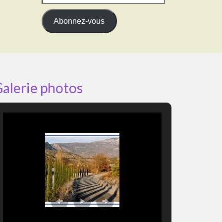
e-
mail
Abonnez-vous
alerie photos