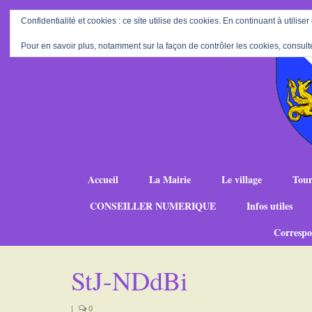
Confidentialité et cookies : ce site utilise des cookies. En continuant à utiliser
Pour en savoir plus, notamment sur la façon de contrôler les cookies, consult
Accueil
La Mairie
Le village
Tour
CONSEILLER NUMERIQUE
Infos utiles
Correspo
StJ-NDdBi
|
0