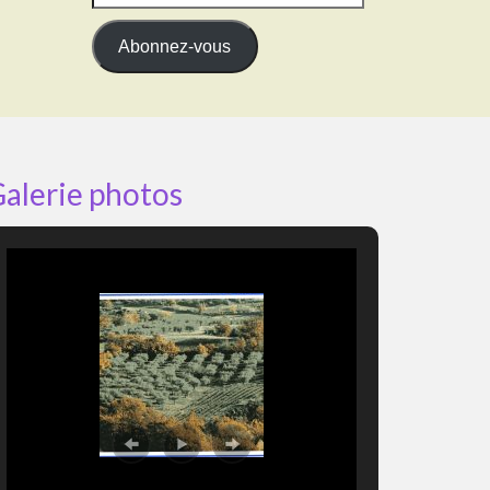
e-
mail
Abonnez-vous
alerie photos