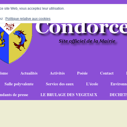
 ce site Web, vous acceptez leur utilisation.
ez :
Politique relative aux cookies
isme
Actualités
Activités
Poésie
Contact
Salle polyvalente
Service des eaux
L’école
Environn
ndants de presse
LE BRULAGE DES VEGETAUX
DECHET