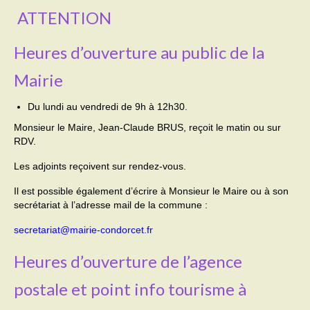
ATTENTION
Activités
Heures d’ouverture au public de la
Poésie
Mairie
Contact
Du lundi au vendredi de 9h à 12h30.
Heures d’ouverture
Monsieur le Maire, Jean-Claude BRUS, reçoit le matin ou sur
Démarches administratives
RDV.
Les adjoints reçoivent sur rendez-vous.
CONSEILLER NUMERIQUE
Il est possible également d’écrire à Monsieur le Maire ou à son
Infos utiles
secrétariat à l’adresse mail de la commune :
Salle polyvalente
secretariat@mairie-condorcet.fr
Service des eaux
Heures d’ouverture de l’agence
L’école
postale et point info tourisme à
Environnement