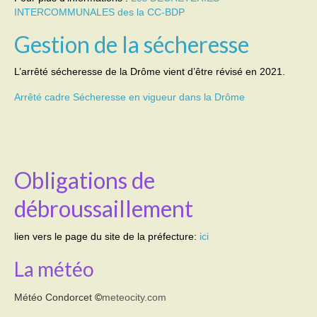
INTERCOMMUNALES des la CC-BDP
Transport
Gestion de la sécheresse
Cimetière
L’arrêté sécheresse de la Drôme vient d’être révisé en 2021.
Culte
Arrêté cadre Sécheresse en vigueur dans la Drôme
Correspondants de presse
LE BRULAGE DES VEGETAUX
Obligations de
DECHETS VERTS
débroussaillement
lien vers le page du site de la préfecture:
ici
La météo
Météo Condorcet
©
meteocity.com