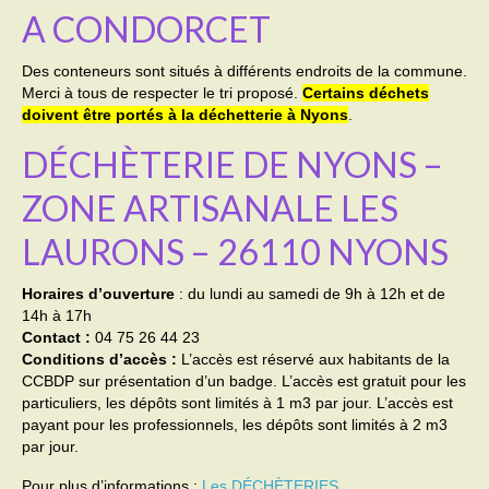
A CONDORCET
Activités
Des conteneurs sont situés à différents endroits de la commune.
Poésie
Merci à tous de respecter le tri proposé.
Certains déchets
doivent être portés à la déchetterie à Nyons
.
Contact
DÉCHÈTERIE DE NYONS –
Heures d’ouverture
ZONE ARTISANALE LES
Démarches administratives
LAURONS – 26110 NYONS
CONSEILLER NUMERIQUE
Horaires d’ouverture
: du lundi au samedi de 9h à 12h et de
Infos utiles
14h à 17h
Contact :
04 75 26 44 23
Salle polyvalente
Conditions d’accès :
L’accès est réservé aux habitants de la
CCBDP sur présentation d’un badge. L’accès est gratuit pour les
Service des eaux
particuliers, les dépôts sont limités à 1 m3 par jour. L’accès est
payant pour les professionnels, les dépôts sont limités à 2 m3
L’école
par jour.
Pour plus d’informations :
Les DÉCHÈTERIES
Environnement