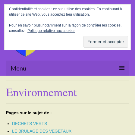
Rechercher
Confidentialité et cookies : ce site utilise des cookies. En continuant à
:
utiliser ce site Web, vous acceptez leur utilisation.
Pour en savoir plus, notamment sur la façon de contrôler les cookies,
consultez :
Politique relative aux cookies
Menu
Accueil
Environnement
La Mairie
Le village
Pages sur le sujet de :
Tourisme
DECHETS VERTS
LE BRULAGE DES VEGETAUX
Actualités