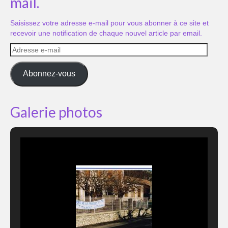
mail.
Saisissez votre adresse e-mail pour vous abonner à ce site et
recevoir une notification de chaque nouvel article par email.
Adresse
e-
mail
Abonnez-vous
Galerie photos