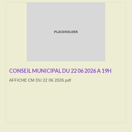
Transport
Cimetière
Culte
Correspondants de presse
LE BRULAGE DES VEGETAUX
CONSEIL MUNICIPAL DU 22 06 2026 A 19H
DECHETS VERTS
AFFICHE CM DU 22 06 2026.pdf