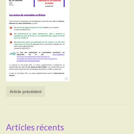
Activités
Poésie
Contact
Heures d’ouverture
Démarches administratives
CONSEILLER NUMERIQUE
Infos utiles
Article précédent
Salle polyvalente
Service des eaux
L’école
Articles récents
Environnement