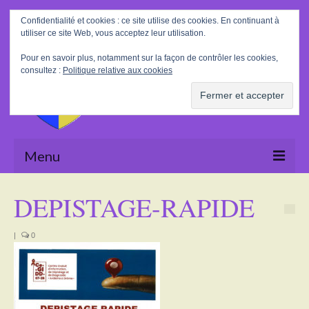
Rechercher
Confidentialité et cookies : ce site utilise des cookies. En continuant à
:
utiliser ce site Web, vous acceptez leur utilisation.
Pour en savoir plus, notamment sur la façon de contrôler les cookies,
consultez :
Politique relative aux cookies
Menu
Accueil
DEPISTAGE-RAPIDE
La Mairie
|
0
Le village
Tourisme
Actualités