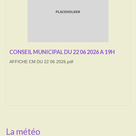
Transport
Cimetière
Culte
Correspondants de presse
CONSEIL MUNICIPAL DU 22 06 2026 A 19H
AFFICHE CM DU 22 06 2026.pdf
LE BRULAGE DES VEGETAUX
DECHETS VERTS
La météo