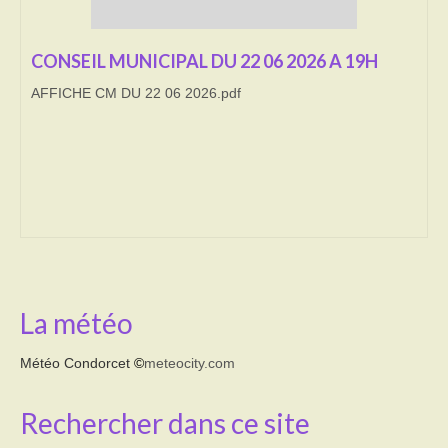
Transport
CONSEIL MUNICIPAL DU 22 06 2026 A 19H
Cimetière
AFFICHE CM DU 22 06 2026.pdf
Culte
Correspondants de presse
LE BRULAGE DES VEGETAUX
DECHETS VERTS
La météo
Météo Condorcet
©
meteocity.com
Rechercher dans ce site