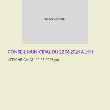
Transport
Cimetière
Culte
Correspondants de presse
LE BRULAGE DES VEGETAUX
CONSEIL MUNICIPAL DU 22 06 2026 A 19H
AFFICHE CM DU 22 06 2026.pdf
DECHETS VERTS