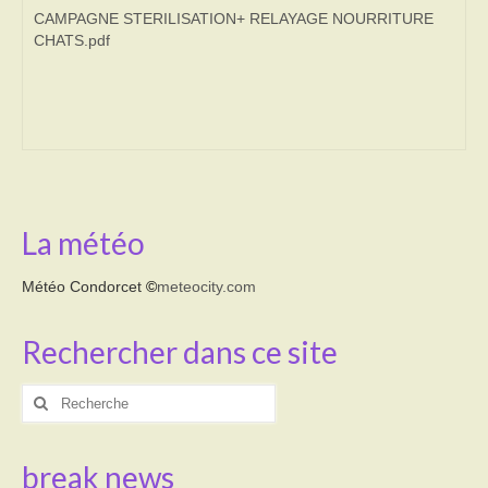
CAMPAGNE STERILISATION+ RELAYAGE NOURRITURE
CHATS.pdf
Transport
Cimetière
Culte
Correspondants de presse
LE BRULAGE DES VEGETAUX
La météo
DECHETS VERTS
Météo Condorcet
©
meteocity.com
Rechercher dans ce site
Rechercher
:
break news