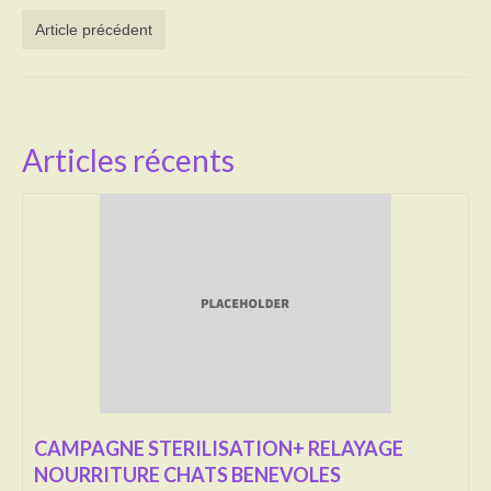
Article précédent
Activités
Poésie
Contact
Articles récents
Heures d’ouverture
Démarches administratives
CONSEILLER NUMERIQUE
Infos utiles
Salle polyvalente
Service des eaux
L’école
CAMPAGNE STERILISATION+ RELAYAGE
NOURRITURE CHATS BENEVOLES
Environnement