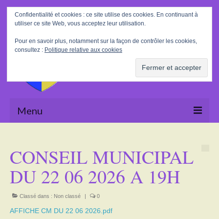
Rechercher
Confidentialité et cookies : ce site utilise des cookies. En continuant à
:
utiliser ce site Web, vous acceptez leur utilisation.
Pour en savoir plus, notamment sur la façon de contrôler les cookies,
consultez :
Politique relative aux cookies
Menu
Accueil
CONSEIL MUNICIPAL
La Mairie
DU 22 06 2026 A 19H
Le village
Tourisme
Classé dans :
Non classé
|
0
AFFICHE CM DU 22 06 2026.pdf
Actualités