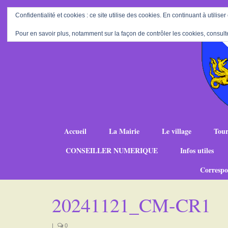
Confidentialité et cookies : ce site utilise des cookies. En continuant à utiliser
Pour en savoir plus, notamment sur la façon de contrôler les cookies, consult
Accueil
La Mairie
Le village
Tour
CONSEILLER NUMERIQUE
Infos utiles
Correspo
20241121_CM-CR1
|
0