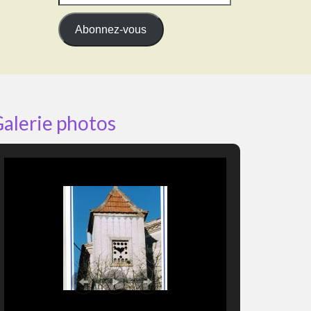
e-
mail
Abonnez-vous
alerie photos