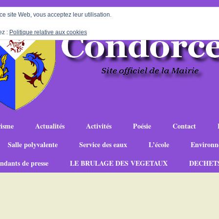
 ce site Web, vous acceptez leur utilisation.
ez :
Politique relative aux cookies
isme
Actualités
Activités
Poésie
Contact
Salle polyvalente
Service des eaux
L’école
Environn
ndants de presse
LE BRULAGE DES VEGETAUX
DECHET