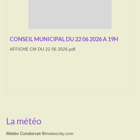
Transport
Cimetière
Culte
CONSEIL MUNICIPAL DU 22 06 2026 A 19H
AFFICHE CM DU 22 06 2026.pdf
Correspondants de presse
LE BRULAGE DES VEGETAUX
DECHETS VERTS
La météo
Météo Condorcet
©
meteocity.com