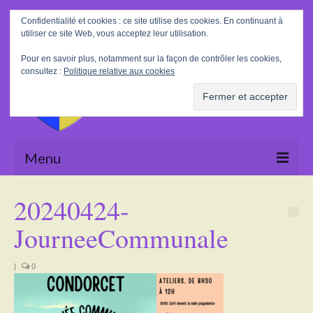
Rechercher
Confidentialité et cookies : ce site utilise des cookies. En continuant à
:
utiliser ce site Web, vous acceptez leur utilisation.
Pour en savoir plus, notamment sur la façon de contrôler les cookies,
consultez :
Politique relative aux cookies
Menu
Accueil
20240424-
La Mairie
JourneeCommunale
Le village
|
0
Tourisme
Actualités