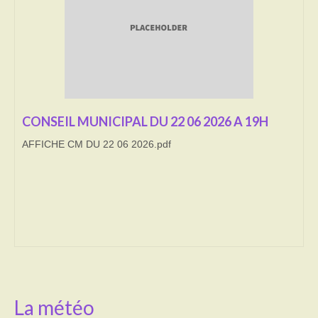
Transport
Cimetière
Culte
Correspondants de presse
CONSEIL MUNICIPAL DU 22 06 2026 A 19H
AFFICHE CM DU 22 06 2026.pdf
LE BRULAGE DES VEGETAUX
DECHETS VERTS
La météo